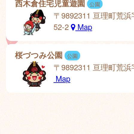
西木倉住宅児童遊園
公園
〒9892311 亘理町荒
52-2
Map
桜づつみ公園
公園
〒9892311 亘理町荒
Map