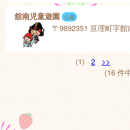
舘南児童遊園
公園
〒9892351 亘理町字館
(1)
2
>>
(16 件中