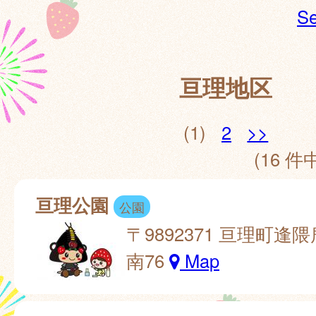
Se
亘理地区
(1)
2
>>
(16 件中
亘理公園
公園
〒9892371 亘理町逢
南76
Map