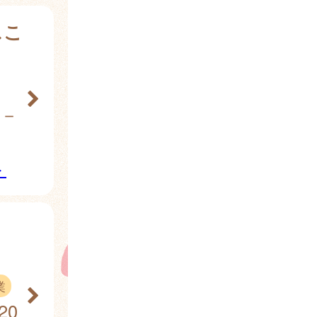
スこ
９－
ト
業
20