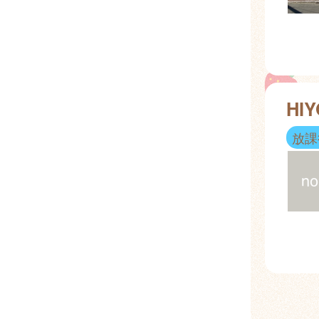
HI
放課