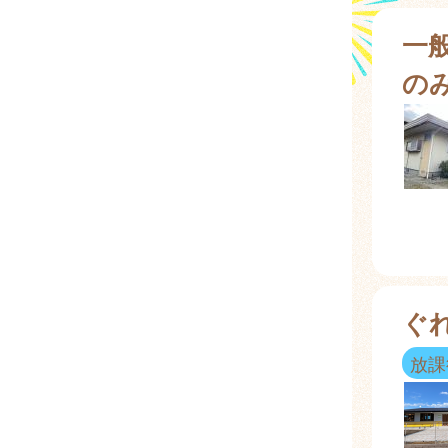
一
の
ぐ
放課