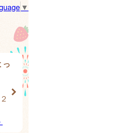
nguage
▼
よっ
上２
ト