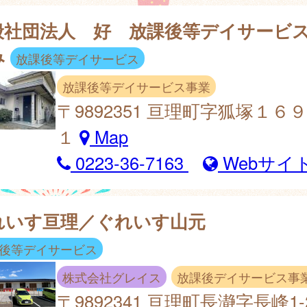
般社団法人 好 放課後等デイサービ
み
放課後等デイサービス
放課後等デイサービス事業
〒9892351 亘理町字狐塚１６
１
Map
0223-36-7163
Webサイ
れいす亘理／ぐれいす山元
後等デイサービス
株式会社グレイス
放課後デイサービス事
〒9892341 亘理町長瀞字長峰1-