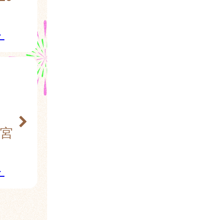
ト
字宮
ト