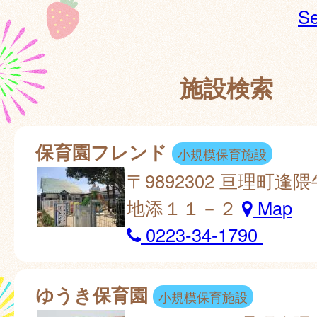
Se
施設検索
保育園フレンド
小規模保育施設
〒9892302 亘理町逢
地添１１－２
Map
0223-34-1790
ゆうき保育園
小規模保育施設