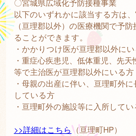
〇宮城県広域化予防接種事業
以下のいずれかに該当する方は、
（亘理郡以外）の医療機関で予防
ることができます。
・かかりつけ医が亘理郡以外にい
・重症心疾患児、低体重児、先天
等で主治医が亘理郡以外にいる方
・母親の出産に伴い、亘理町外に
している方
・亘理町外の施設等に入所してい
>>詳細はこちら
（亘理町HP）