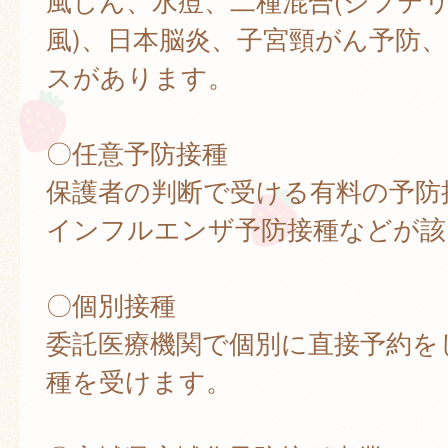
風しん、水痘、二種混合(ジフテ
風)、日本脳炎、子宮頸がん予防
スがあります。
〇任意予防接種
保護者の判断で受ける有料の予防
インフルエンザ予防接種などが該
〇個別接種
委託医療機関で個別に直接予約を
種を受けます。