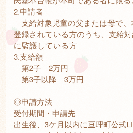
民基本台帳が本町である者に限る
2.申請者
支給対象児童の父または母で、
登録されている方のうち、支給対
に監護している方
3.支給額
第2子 2万円
第3子以降 3万円
◎申請方法
受付期間・申請先
出生後、3ケ月以内に亘理町公式LI