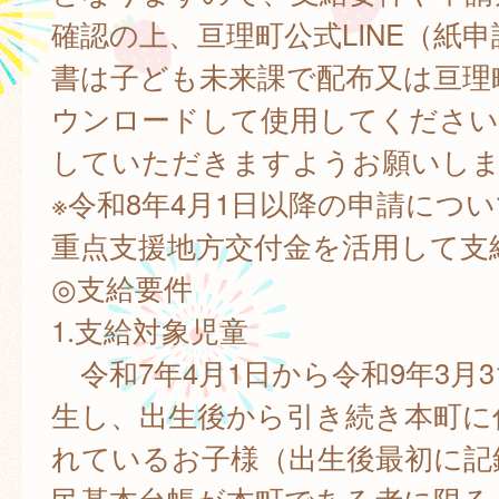
確認の上、亘理町公式LINE（紙
書は子ども未来課で配布又は亘理
ウンロードして使用してください
していただきますようお願いし
※令和8年4月1日以降の申請につ
重点支援地方交付金を活用して支
◎支給要件
1.支給対象児童
令和7年4月1日から令和9年3月
生し、出生後から引き続き本町に
れているお子様（出生後最初に記