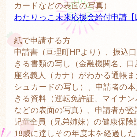
カードなどの表面の写真）
わたりっこ未来応援金給付申請【L
紙で申請する方
申請書（亘理町HPより）、振込
きる書類の写し（金融機関名、口
座名義人（カナ）がわかる通帳ま
シュカードの写し）、申請者の本
きる資料（運転免許証、マイナン
などの表面の写真）、申請者が監
児童全員（兄弟姉妹）の健康保険
18歳に達しその年度末を経過し