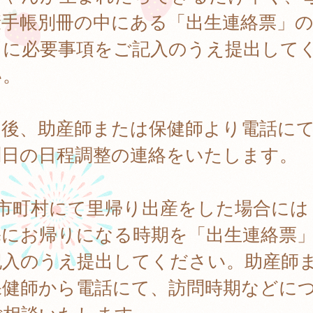
康手帳別冊の中にある「出生連絡票」
きに必要事項をご記入のうえ提出して
い。
出後、助産師または保健師より電話に
問日の日程調整の連絡をいたします。
他市町村にて里帰り出産をした場合には
宅にお帰りになる時期を「出生連絡票
記入のうえ提出してください。助産師
保健師から電話にて、訪問時期などに