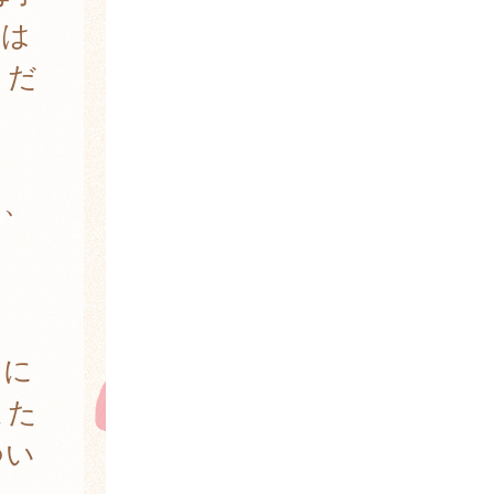
のは
くだ
て、
」に
また
つい