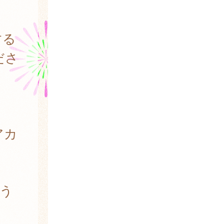
する
ださ
アカ
う