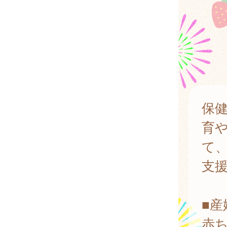
保
育
て
支
■
赤