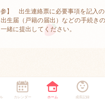
持参】 出生連絡票に必要事項を記入の
、出生届（戸籍の届出）などの手続き
、一緒に提出してください。
ル
カレンダー
ホーム
成長記録