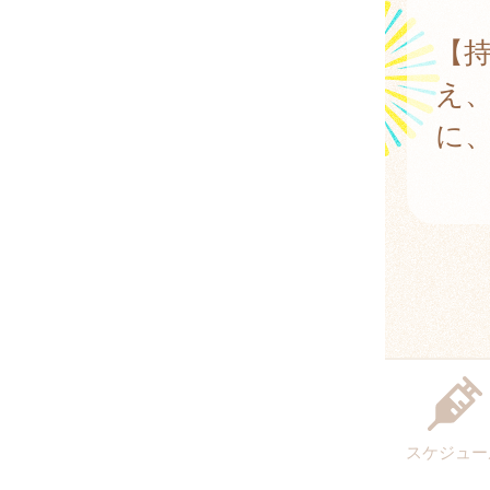
【
え
に
スケジュー