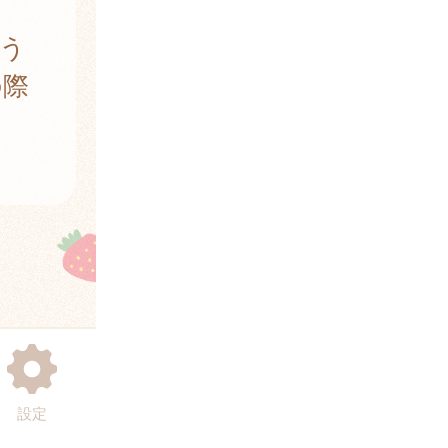
う
の際
設定