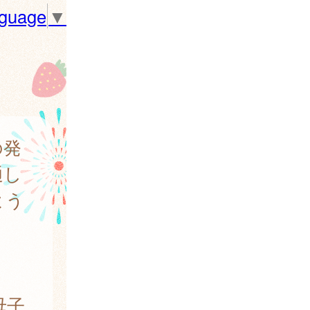
nguage
▼
の発
通し
よう
母子