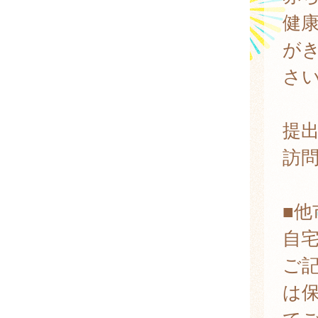
健
が
さ
提
訪
■
自
ご
は