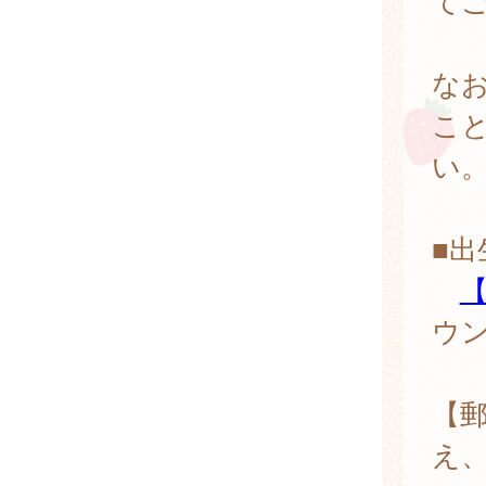
て
な
こ
い
■出
【
ウ
【
え