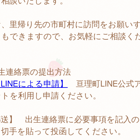
ご相談いたします。
お、里帰り先の市町村に訪問をお願い
ともできますので、お気軽にご相談く
。
生連絡票の提出方法
LINEによる申請】
亘理町LINE公式
ントを利用し申請ください。
郵送】 出生連絡票に必要事項を記入の
、切手を貼って投函してください。