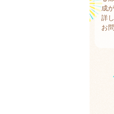
成
詳し
お