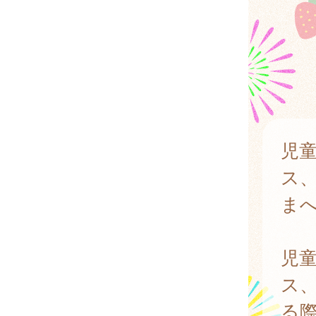
児
ス
ま
児
ス
る