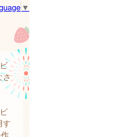
nguage
▼
ビ
なさ
ビ
用す
の作