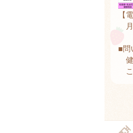
【
月～
(
■問
健
こ