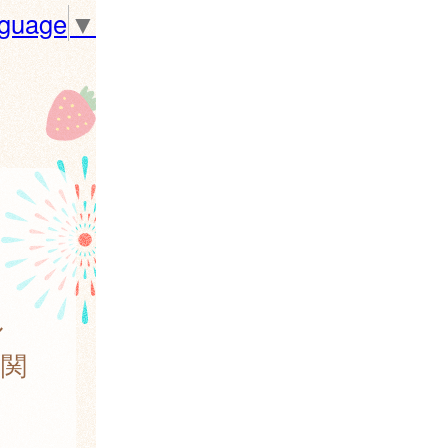
nguage
▼
ル
に関