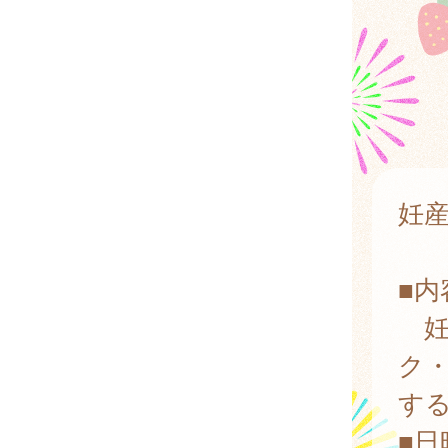
妊
■内
妊
ク
す
■日