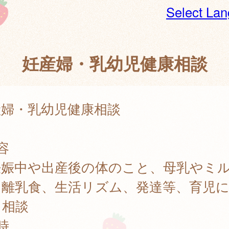
Select La
妊産婦・乳幼児健康相談
産婦・乳幼児健康相談
容
娠中や出産後の体のこと、母乳やミ
・離乳食、生活リズム、発達等、育児
る相談
時