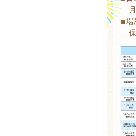
月1
■場
保