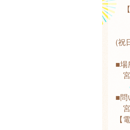
【
月
9:
(祝
■場
宮
■問
宮
【