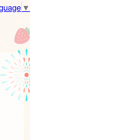
nguage
▼