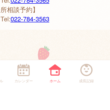
l:
022-784-3565
来所相談予約】
l:
022-784-3563
ル
カレンダー
ホーム
成長記録