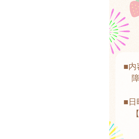
■内
障
■日
【
月
9: