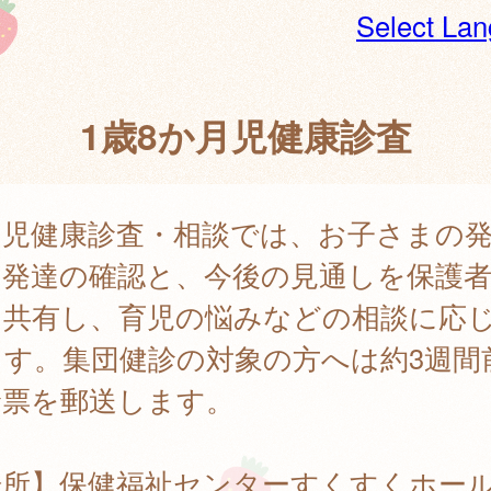
Select La
1歳8か月児健康診査
幼児健康診査・相談では、お子さまの
・発達の確認と、今後の見通しを保護
と共有し、育児の悩みなどの相談に応
ます。集団健診の対象の方へは約3週間
診票を郵送します。
場所】保健福祉センターすくすくホー