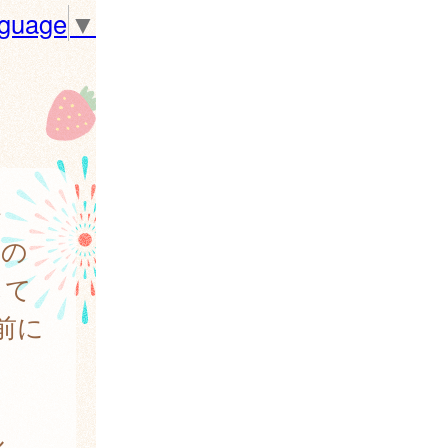
nguage
▼
発
者の
じて
前に
ル