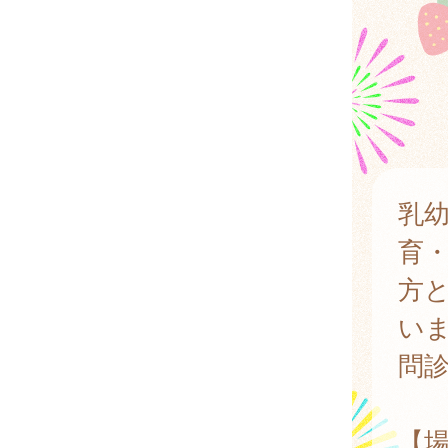
乳
育
方
い
問
【