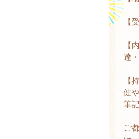
【受
【
達
【
健や
筆
ご