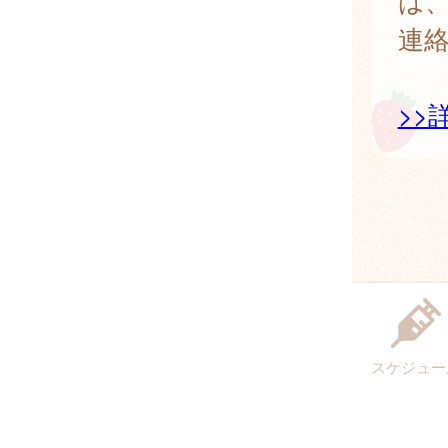
は
連
>>
スケジュー