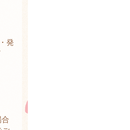
・発
ど
場合