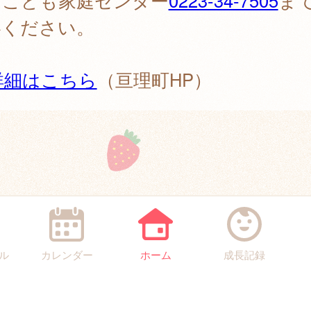
、こども家庭センター
0223-34-7505
ま
絡ください。
詳細はこちら
（亘理町HP）
ル
カレンダー
ホーム
成長記録