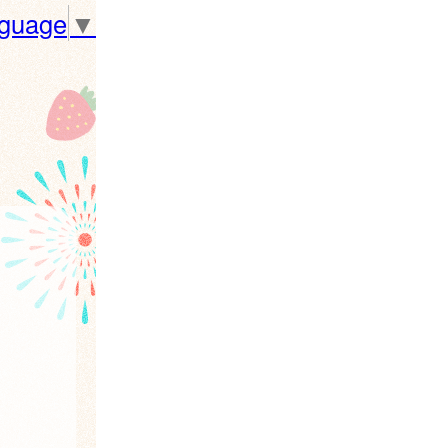
nguage
▼