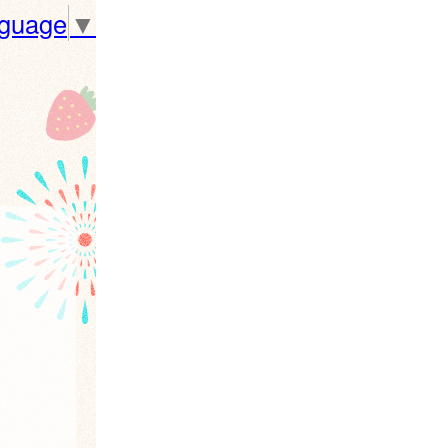
nguage
▼