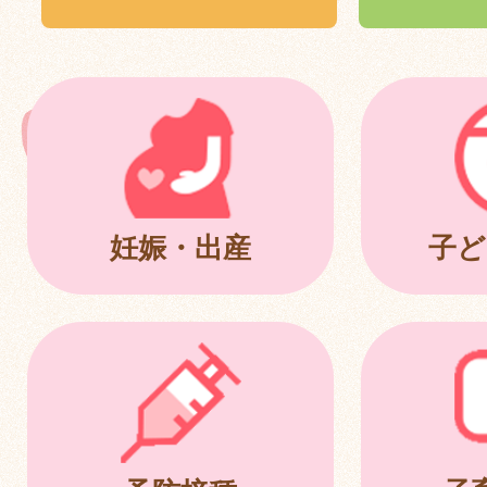
妊娠・出産
子ど